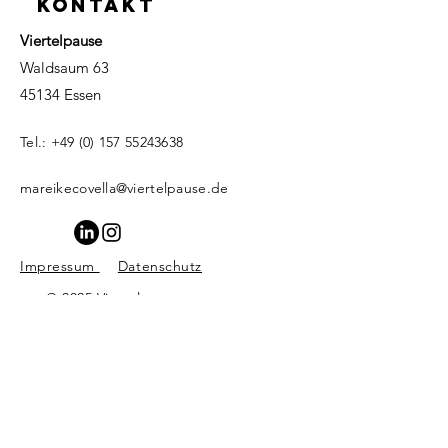
KONTAKT
Viertelpause
Waldsaum 63
45134 Essen
Tel.:
+49 (0) 157 55243638
mareikecovella@viertelpause.de
Impressum
Datenschutz
© 2025 Viertelpause
Systemische Beratung &
Supervision. Erstellt mit
Wix.com