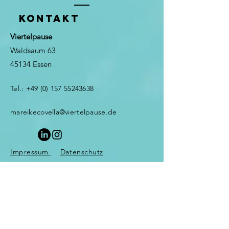
KONTAKT
Viertelpause
Waldsaum 63
45134 Essen
Tel.:
+49 (0) 157 55243638
mareikecovella@viertelpause.de
Impressum
Datenschutz
© 2025 Viertelpause
Systemische Beratung &
Supervision. Erstellt mit
Wix.com